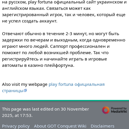
на русском, play fortuna официальный сайт украинском и
английском языках. Связаться может как
зарегистрированный игрок, так и человек, который еще
не успел создать аккаунт.
Отвечают обычно в течение 2-3 минут, но могут быть
задержки по вечерам и выходным, когда одновременно
играют много людей. Саппорт профессионален и
поможет по любой возникшей проблеме. Так что
регистрируйтесь и начинайте играть в игровые
автоматы в казино плейфортуна.
Also visit my webpage
play fortuna официальная
страницы
This page was last edited on 30 November
2025, at 17:53.
Privacy policy
About GOT Conquest Wiki
Disclaimers