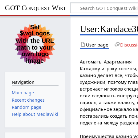
GOT Conquest Wiki
User
:
Kandace3
User page
Discuss
Автоматы Азартмания
Каждому игроку хочется,
казино делает все, что
художники, поэтому глаз
Navigation
встречает игроков специ
Main page
если следовать инструкц
Recent changes
пароль, а также валюту,
Random page
официальное зеркало каз
Help about MediaWiki
постарались создать пон
поделена между раздел
Преимущества казино Vo