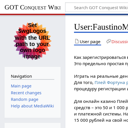
GOT Conquest Wiki
User
:
FaustinoM
User page
Discuss
Как зарегистрироваться 
Это предельно простая 
Играть на реальные ден
Navigation
Для того,
Плей Фортуна 
Main page
процедуру регистрации 
Recent changes
Random page
Для онлайн казино Пле
Help about MediaWiki
средств – это 50 и 1 00
и платежной системы. Н
15 000 рублей на свой н