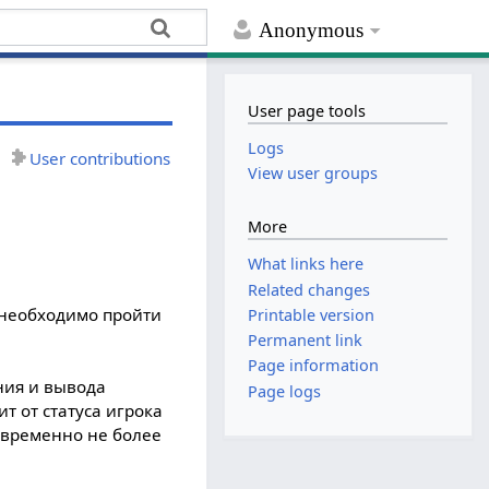
Anonymous
User page tools
Logs
User contributions
View user groups
More
What links here
Related changes
 необходимо пройти
Printable version
Permanent link
Page information
ния и вывода
Page logs
т от статуса игрока
овременно не более