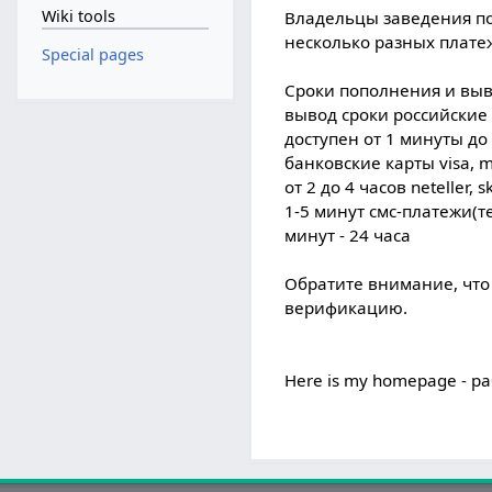
Wiki tools
Владельцы заведения по
несколько разных плате
Special pages
Сроки пополнения и выв
вывод сроки российские 
доступен от 1 минуты до
банковские карты visa, m
от 2 до 4 часов neteller, 
1-5 минут смс-платежи(т
минут - 24 часа
Обратите внимание, что
верификацию.
Here is my homepage - ра