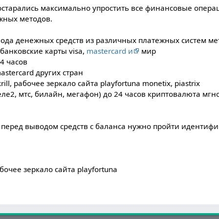
старались максимально упростить все финансовые опера
жных методов.
ода денежных средств из различных платежных систем м
банковские карты visa,
mastercard и
мир
 4 часов
astercard других стран
skrill, рабочее зеркало сайта playfortuna monetix, piastrix
еле2, мтс, билайн, мегафон) до 24 часов криптовалюта мг
 перед выводом средств с баланса нужно пройти идентиф
бочее зеркало сайта playfortuna