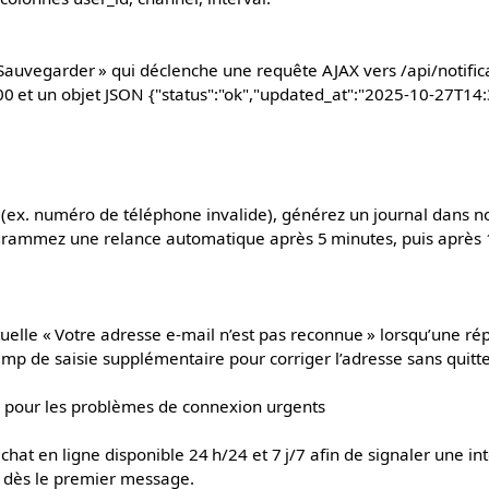
auvegarder » qui déclenche une requête AJAX vers /api/notific
0 et un objet JSON {"status":"ok","updated_at":"2025-10-27T14
n (ex. numéro de téléphone invalide), générez un journal dans no
grammez une relance automatique après 5 minutes, puis après 
tuelle « Votre adresse e‑mail n’est pas reconnue » lorsqu’une 
mp de saisie supplémentaire pour corriger l’adresse sans quitte
fy pour les problèmes de connexion urgents
hat en ligne disponible 24 h/24 et 7 j/7 afin de signaler une in
 dès le premier message.