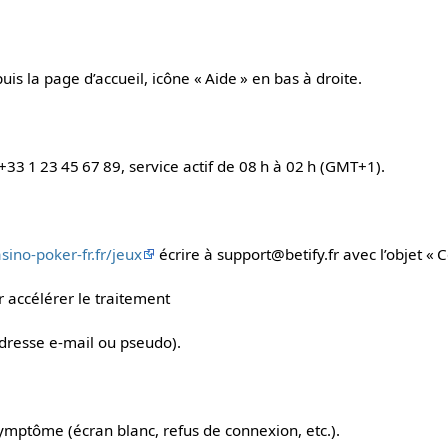
n
uis la page d’accueil, icône « Aide » en bas à droite.
+33 1 23 45 67 89, service actif de 08 h à 02 h (GMT+1).
asino-poker-fr.fr/jeux
écrire à
support@betify.fr
avec l’objet « 
r accélérer le traitement
adresse e‑mail ou pseudo).
symptôme (écran blanc, refus de connexion, etc.).