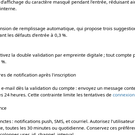
d’affichage du caractère masqué pendant l’entrée, réduisant ain
interne.
xtension de remplissage automatique, qui propose trois suggestio
tant les défauts d’entrée à 0,3 %.
tivez la double validation par empreinte digitale ; tout compte 
 %.
s de notification après l'inscription
r e‑mail dès la validation du compte : envoyez un message cont
ès 24 heures. Cette contrainte limite les tentatives de
connexion
nce
nctes : notifications push, SMS, et courriel. Autorisez l’utilisate
, toutes les 30 minutes ou quotidienne. Conservez ces préfére
 colonnes user_id, channel, interval.